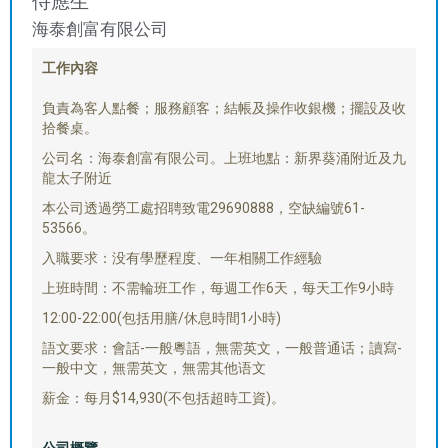
侍應生
海泰創富有限公司
工作內容
負責為客人點餐；服務顧客；結帳及操作收銀機；擺設及收
拾餐桌。
公司名：海泰創富有限公司。上班地點：新界葵涌附近及九
龍太子附近
本公司透過勞工處招聘致電29690888，空缺編號61-
53566。
入職要求：没有學歷程度、一年相關工作經驗
上班時間：不需輪班工作，每週工作6天，每天工作9小時
12:00-22:00(包括用膳/休息時間1小時)
語文要求：會話-一般粵語，無需英文，一般普通话；讀寫-
一般中文，無需英文，無需其他语文
薪金：每月$14,930(不包括超時工資)。
公司概覽