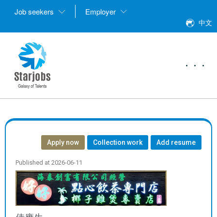
Job seekers
Employer
中文
···
Apply now
Collection work
Add resume
Published at 2026-06-11