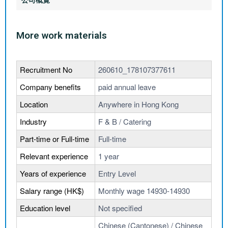
More work materials
Recruitment No
260610_178107377611
Company benefits
paid annual leave
Location
Anywhere in Hong Kong
Industry
F & B / Catering
Part-time or Full-time
Full-time
Relevant experience
1 year
Years of experience
Entry Level
Salary range (HK$)
Monthly wage 14930-14930
Education level
Not specified
Chinese (Cantonese) / Chinese