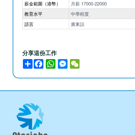
薪金範圍（港幣）
月薪 17000-22000
教育水平
中學程度
語言
廣東話
分享這份工作
分
享