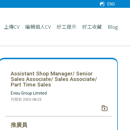
ENG
上傳CV
編輯個人CV
好工提示
好工收藏
Blog
Assistant Shop Manager/ Senior
Sales Associate/ Sales Associate/
Part Time Sales
Evisu Group Limited
刊登於 2023-08-23
推廣員