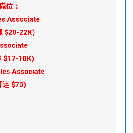
職位：
es Associate
$20-22K)
Associate
$17-18K)
ales Associate
達 $70)