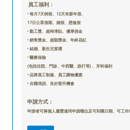
員工福利：
• 每月7天例假、12天有薪年假、
17日公眾假期、婚假、恩恤假
• 勤工獎、超時津貼、優厚佣金
• 銷售獎金、超額獎金、年終花紅
• 結婚、新生兒賀禮
• 醫療保險
(包括住院、門診、中西醫、跌打等) 、牙科福利
• 品牌員工制服、員工購物優惠
• 在職培訓、良好晉升機會
申請方式：
申請者可將個人履歷連同申請職位及可到職日期、可工作地點