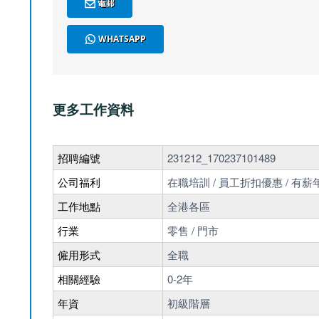
電郵
WHATSAPP
更多工作資料
招聘編號
231212_170237101489
公司福利
在職培訓 / 員工折扣優惠 / 有薪年
工作地點
全港各區
行業
零售 / 門市
僱用形式
全職
相關經驗
0-2年
年資
初級階層